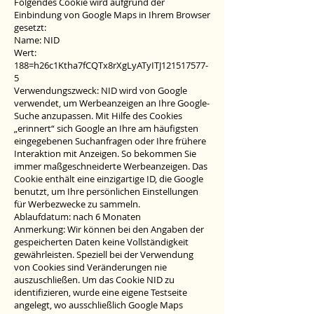
Folgendes Cookie wird aufgrund der
Einbindung von Google Maps in Ihrem Browser
gesetzt:
Name: NID
Wert:
188=h26c1Ktha7fCQTx8rXgLyATyITJ121517577-
5
Verwendungszweck: NID wird von Google
verwendet, um Werbeanzeigen an Ihre Google-
Suche anzupassen. Mit Hilfe des Cookies
„erinnert“ sich Google an Ihre am häufigsten
eingegebenen Suchanfragen oder Ihre frühere
Interaktion mit Anzeigen. So bekommen Sie
immer maßgeschneiderte Werbeanzeigen. Das
Cookie enthält eine einzigartige ID, die Google
benutzt, um Ihre persönlichen Einstellungen
für Werbezwecke zu sammeln.
Ablaufdatum: nach 6 Monaten
Anmerkung: Wir können bei den Angaben der
gespeicherten Daten keine Vollständigkeit
gewährleisten. Speziell bei der Verwendung
von Cookies sind Veränderungen nie
auszuschließen. Um das Cookie NID zu
identifizieren, wurde eine eigene Testseite
angelegt, wo ausschließlich Google Maps