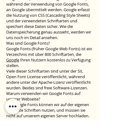
während der Verwendung von Google Fonts,
an Google übermittelt werden. Google erfasst
die Nutzung von CSS (Cascading Style Sheets)
und der verwendeten Schriftarten und
speichert diese Daten sicher. Wie die
Datenspeicherung genau aussieht, werden wir
uns noch im Detail ansehen.
Was sind Google Fonts?
Google Fonts (früher Google Web Fonts) ist ein
Verzeichnis mit über 800 Schriftarten, die
Google
Ihren Nutzern kostenlos zu Verfügung
stellen.
Viele dieser Schriftarten sind unter der SIL
Open Font License veröffentlicht, während
andere unter der Apache-Lizenz veröffentlicht
wurden. Beides sind freie Software-Lizenzen.
Warum verwenden wir Google Fonts auf
unserer Webseite?
Mit Google Fonts können wir auf der eigenen
Webseite Schriften nutzen, und müssen sie
nicht auf unserem eigenen Server hochladen.
Google Fonts ist ein wichtiger Baustein, um die
Qualität unserer Webseite hoch zu halten. Alle
Google-Schriften sind automatisch für das Web
optimiert und dies spart Datenvolumen und ist